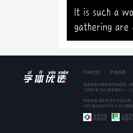
It is such a w
gathering are 
字体优选
|
字体视界
|
请使用者仔细阅读字体优选
《用
“扫黄打非”办公室举报中心：123
字体优选-我们专注于为设计师
沪ICP备16018135号-3 | 沪公网安
有害信息
上海互
举报专区
举报中