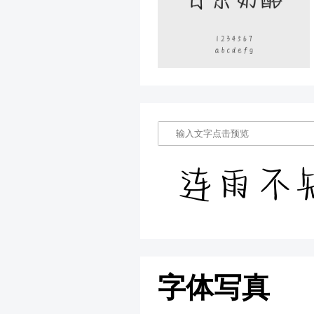
连雨不
字体写真