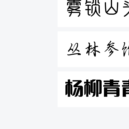
雾锁山
丛林参
杨柳青