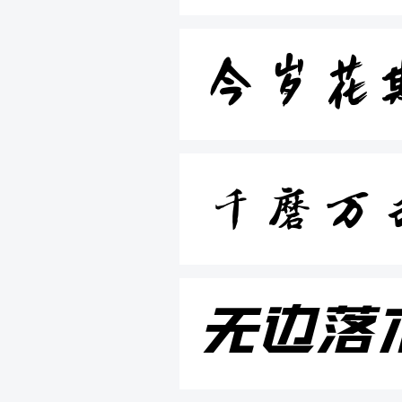
今岁花
千磨万
无边落