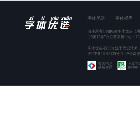
字体优选
|
字体视界
|
请使用者仔细阅读字体优选
《用
“扫黄打非”办公室举报中心：123
字体优选-我们专注于为设计师
沪ICP备16018135号-3 | 沪公网安
有害信息
上海互
举报专区
举报中