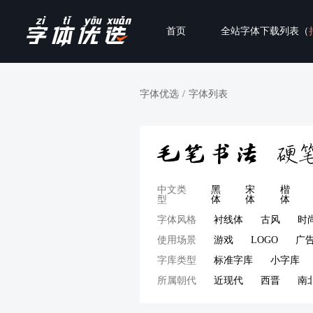
首页
全站字体下载列表（
字体优选
/
字体列表
中文类
黑
宋
楷
型
体
体
体
字体风格
衬线体
古风
时
使用场景
游戏
LOGO
广
字库类型
标准字库
小字库
所属朝代
近现代
西晋
南