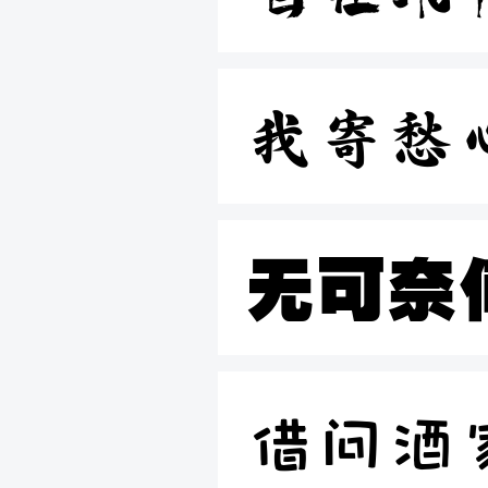
我寄愁
无可奈
借问酒