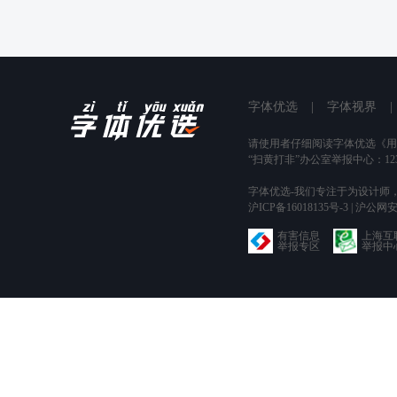
字体优选
|
字体视界
|
请使用者仔细阅读字体优选
《用
“扫黄打非”办公室举报中心：123
字体优选-我们专注于为设计师
沪ICP备16018135号-3 | 沪公网安
有害信息
上海互
举报专区
举报中