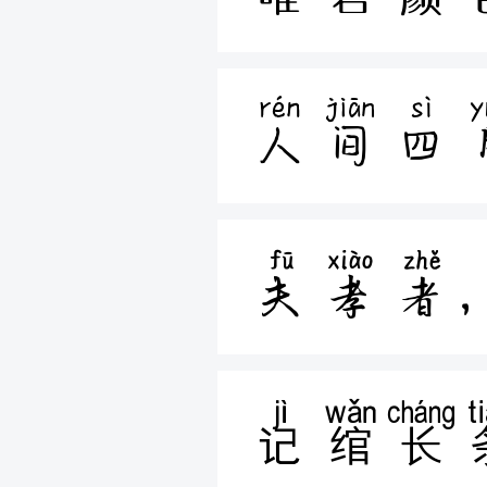
人间四
夫孝者
记绾长