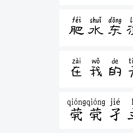
肥水东
在我的
茕茕孑