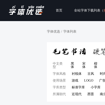
首页
全站字体下载列表（
字体优选
/
字体列表
中文类
黑
宋
楷
型
体
体
体
字体风格
衬线体
古风
时
使用场景
游戏
LOGO
广
字库类型
标准字库
小字库
所属朝代
近现代
西晋
南